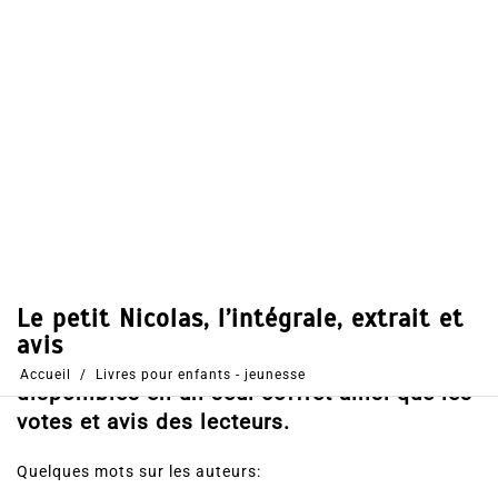
Dans
Livres pour enfants - jeunesse
3 Juin 2019
0
47
Partages
Partager, merci !
Le petit Nicolas, l’intégrale. Découvrez le
résumé de l’histoire, tous les tomes
disponibles en un seul coffret ainsi que les
votes et avis des lecteurs.
Quelques mots sur les auteurs: