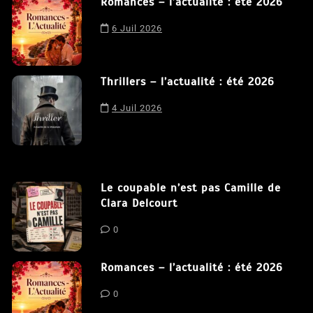
Nous utilisons des cookies afin de vous offrir la meilleure
Romances – l’actualité : été 2026
expérience possible sur notre site. En poursuivant votre
navigation sur ce site, vous acceptez notre utilisation de
6 Juil 2026
cookies.
J'accepte
Thrillers – l’actualité : été 2026
4 Juil 2026
Le coupable n’est pas Camille de
Clara Delcourt
0
Romances – l’actualité : été 2026
0