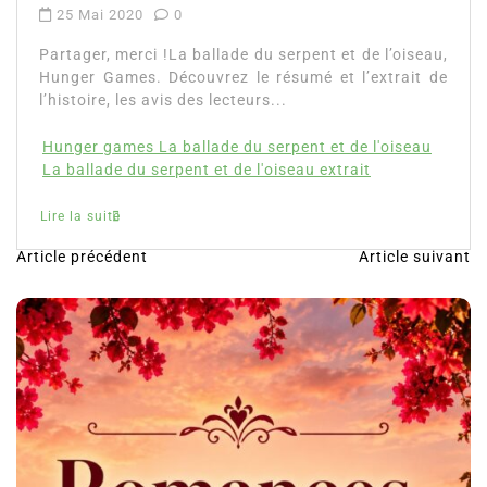
25 Mai 2020
0
Partager, merci !La ballade du serpent et de l’oiseau,
Hunger Games. Découvrez le résumé et l’extrait de
l’histoire, les avis des lecteurs...
Hunger games La ballade du serpent et de l'oiseau
La ballade du serpent et de l'oiseau extrait
Lire la suite
Article précédent
Article suivant
N
a
v
i
g
a