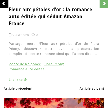
Fleur aux pétales d’or : la romance
auto éditée qui séduit Amazon
France
9 Avr 2026
0
Partager, merci !Fleur aux pétales d’or de Flora
Péony, découvrez notre avis, la présentation
complète de cette romance ainsi que l’accès direct...
conte de Raiponce
Flora Péony
romance auto éditée
Lire la suite
Article précédent
Article suivant
N
a
v