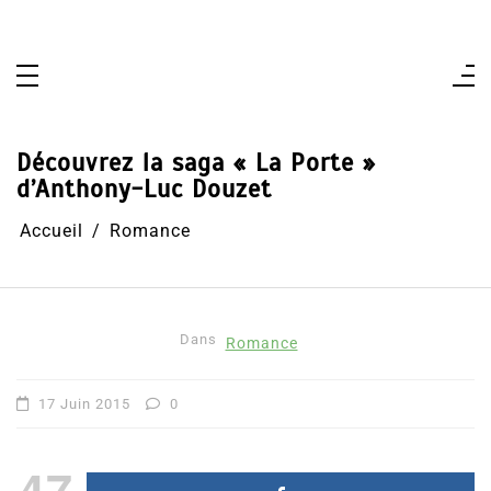
Aller
au
contenu
Découvrez la saga « La Porte »
d’Anthony-Luc Douzet
Accueil
Romance
Dans
Romance
17 Juin 2015
0
47