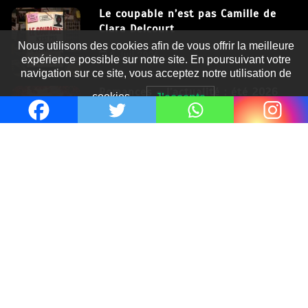
Le coupable n’est pas Camille de
Clara Delcourt
Nous utilisons des cookies afin de vous offrir la meilleure
8 Juil 2026
expérience possible sur notre site. En poursuivant votre
navigation sur ce site, vous acceptez notre utilisation de
Romances – l’actualité : été 2026
cookies.
J'accepte
6 Juil 2026
Thrillers – l’actualité : été 2026
4 Juil 2026
Le coupable n’est pas Camille de
Clara Delcourt