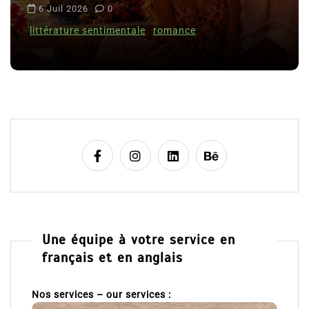
i
 Juil 2026
0
Clara
c
ttérature sentimentale
romance
l
8 Jui
e
Une équipe à votre service en
français et en anglais
Nos services – our services :