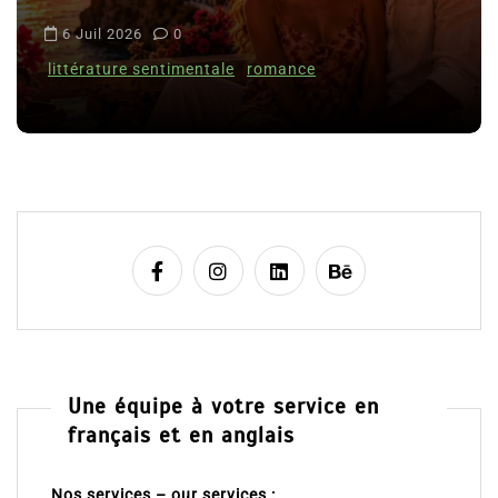
Le coupable n’est pa
i
Clara Delcourt
c
romance
l
8 Juil 2026
0
e
Une équipe à votre service en
français et en anglais
Nos services – our services :