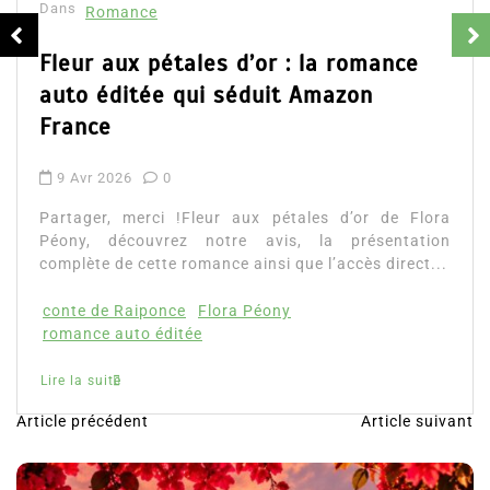
Dans
Romance
Fleur aux pétales d’or : la romance
auto éditée qui séduit Amazon
France
9 Avr 2026
0
Partager, merci !Fleur aux pétales d’or de Flora
Péony, découvrez notre avis, la présentation
complète de cette romance ainsi que l’accès direct...
conte de Raiponce
Flora Péony
romance auto éditée
Lire la suite
Article précédent
Article suivant
N
a