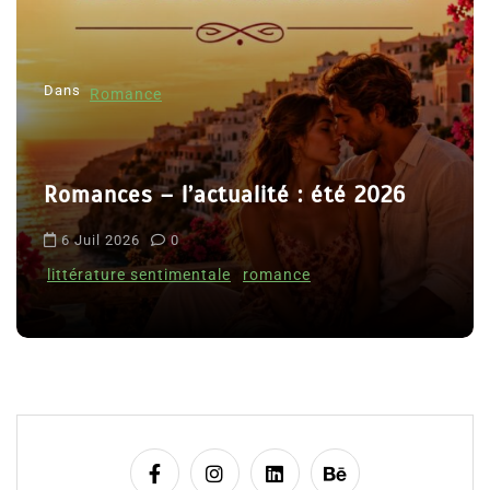
e
l
Dans
’
Romance
a
r
Romances – l’actualité : été 2026
t
i
6 Juil 2026
0
c
littérature sentimentale
romance
l
e