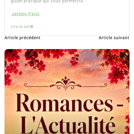
guide pratique qui vous permettra...
Jeremy Pajot
Lire la suite
Article précédent
Article suivant
N
a
v
i
g
a
t
i
o
n
d