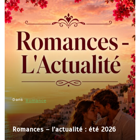
i
g
a
t
i
o
n
d
e
l
Dans
’
Romance
Dan
a
r
Romances – l’actualité : été 2026
t
Le