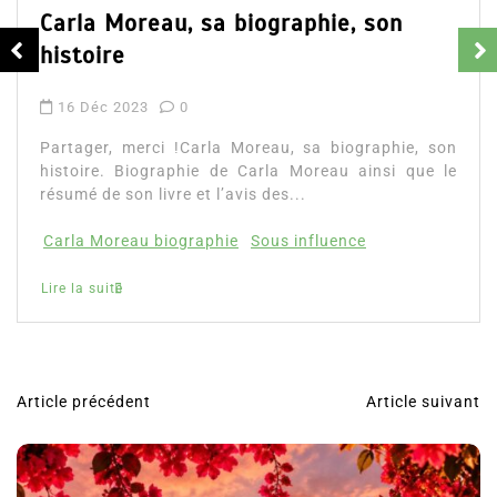
Carla Moreau, sa biographie, son
histoire
16 Déc 2023
0
Partager, merci !Carla Moreau, sa biographie, son
histoire. Biographie de Carla Moreau ainsi que le
résumé de son livre et l’avis des...
Carla Moreau biographie
Sous influence
Lire la suite
Article précédent
Article suivant
N
a
v