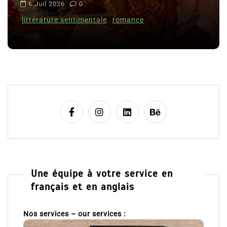
i
6 Juil 2026
0
Cl
c
littérature sentimentale
romance
l
8 
e
Une équipe à votre service en
français et en anglais
Nos services – our services :