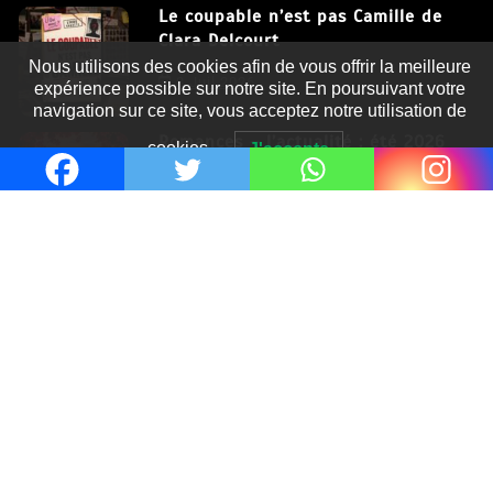
Le coupable n’est pas Camille de
Clara Delcourt
Nous utilisons des cookies afin de vous offrir la meilleure
8 Juil 2026
expérience possible sur notre site. En poursuivant votre
navigation sur ce site, vous acceptez notre utilisation de
Romances – l’actualité : été 2026
cookies.
J'accepte
6 Juil 2026
Thrillers – l’actualité : été 2026
4 Juil 2026
Le coupable n’est pas Camille de
Clara Delcourt