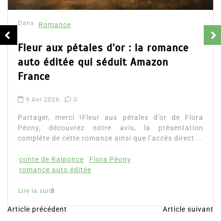
Dans
Romance
Fleur aux pétales d’or : la romance
auto éditée qui séduit Amazon
France
9 Avr 2026
0
Partager, merci !Fleur aux pétales d’or de Flora
Péony, découvrez notre avis, la présentation
complète de cette romance ainsi que l’accès direct...
conte de Raiponce
Flora Péony
romance auto éditée