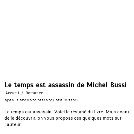
Dans
Romance
18 Mai 2016
0
49
Partages
Partager, merci !
Le temps est assassin. Voici le résumé du
roman, les votes et avis des lecteurs ainsi
que l’accès direct au livre.
Le temps est assassin. Voici le résumé du livre. Mais avant