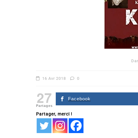
Da
16 Avr 2018
0
27
Facebook
Partages
Partager, merci !