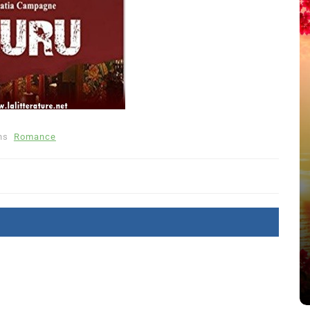
ns
Romance
Dans
Romance
Romances – l’actualité : été
2026
6 Juil 2026
0
littérature sentimentale
romance