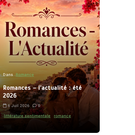
Dans
Roman
Romances 
Dans
Thriller
2026
Le coupable n’est pas Camille
6 Juil 2026
de Clara Delcourt
littérature s
8 Juil 2026
0