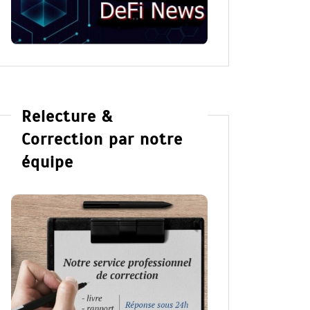
Dans
Romance
Dans
Ro
Collector Dear You (Intégrale) –
The R
résumé et avis
Tomfo
Relecture &
16 Fév 2025
0
12 Fév
Correction par notre
équipe
Partager, merci !Collector Dear You
Partage
(Intégrale) d’Emily Blaine. Voici le résumé
Tomforde
du roman, les avis ainsi que l’accès direct
Découvre
au livre. Partager,...
Windy Ci
Lire la suite
Lire la su