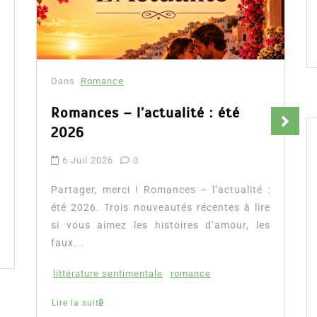
Dans
Romance
Fleur aux pétales d’or : la
romance auto éditée qui séduit
Amazon France
9 Avr 2026
0
Partager, merci !Fleur aux pétales d’or de
Flora Péony, découvrez notre avis, la
présentation complète de cette romance
ainsi que l’accès direct...
conte de Raiponce
Flora Péony
romance auto éditée