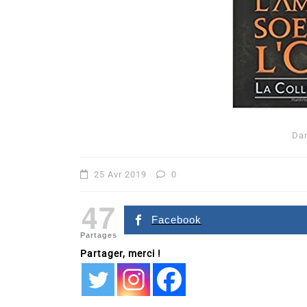
Da
Dans
Romance
25 Avr 2019
0
Romances – l’actualité : 
47
2026
Facebook
Partages
6 Juil 2026
0
Partager, merci !
littérature sentimentale
romance