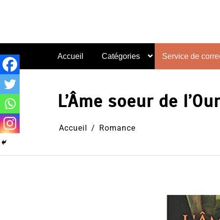
Aller
au
contenu
Accueil
Catégories
Service de correc
L’Âme soeur de l’Ou
Accueil
Romance