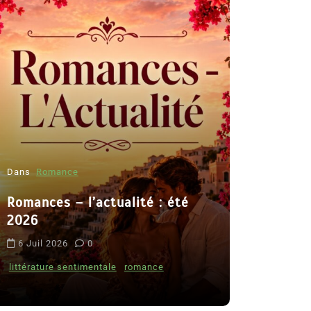
Dans
Romance
Romances – l’actualité : été
Dans
Thriller
2026
Le coupab
6 Juil 2026
0
de Clara 
littérature sentimentale
romance
8 Juil 2026