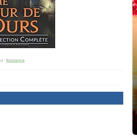
ns
Romance
été
Dans
Thriller
Le coupable n’est pas Camille
de Clara Delcourt
8 Juil 2026
0