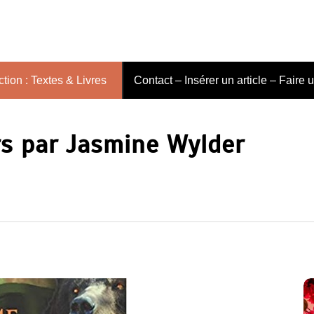
tion : Textes & Livres
Contact – Insérer un article – Faire 
rs par Jasmine Wylder