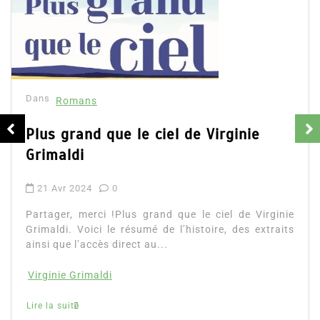
Dans
Romans
La vie heureuse de David Foenk
19 Jan 2024
0
e
Partager, merci !La vie heureuse de David Fo
Voici le résumé de l’histoire, un extrait et d
ainsi que l’accès direct...
david foenkinos
Virginie
extraits
Lire la suite