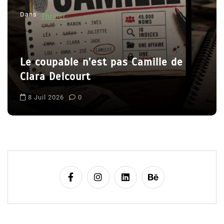
Dans
Thriller
a
r
t
Le coupable n’est pas Camille de
i
Clara Delcourt
c
l
8 Juil 2026
0
e