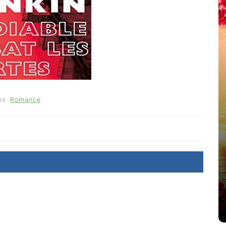
ns
Romance
Dans
Romance
Romances – l’actualité : été
2026
 Camille
6 Juil 2026
0
littérature sentimentale
romance