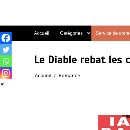
Aller
au
contenu
Accueil
Catégories
Service de correc
Le Diable rebat les 
Accueil
Romance