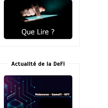
Actualité de la DeFi
Dans
Romance
Collector Dear You (Intégrale) –
résumé et avis