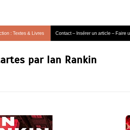
tion : Textes & Livres
Contact – Insérer un article – Faire 
cartes par Ian Rankin