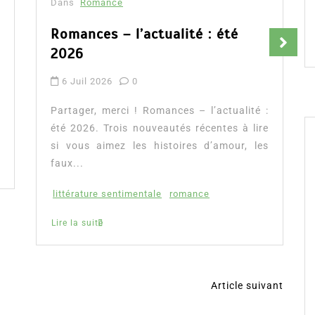
Amazon France
té
9 Avr 2026
0
Partager, merci !Fleur aux pétales d’or de
Flora Péony, découvrez notre avis, la
présentation complète de cette romance
ualité :
ainsi que l’accès direct...
s à lire
conte de Raiponce
Flora Péony
ur, les
romance auto éditée
Lire la suite
Article suivant