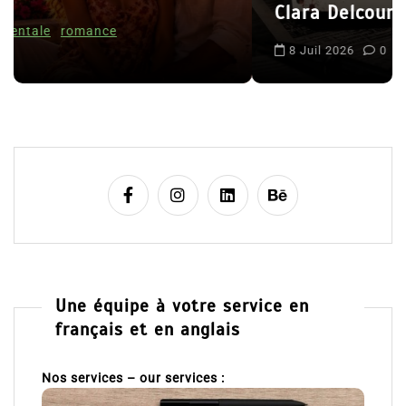
Clara Delcourt
c
l
8 Juil 2026
0
e
Une équipe à votre service en
français et en anglais
Nos services – our services :