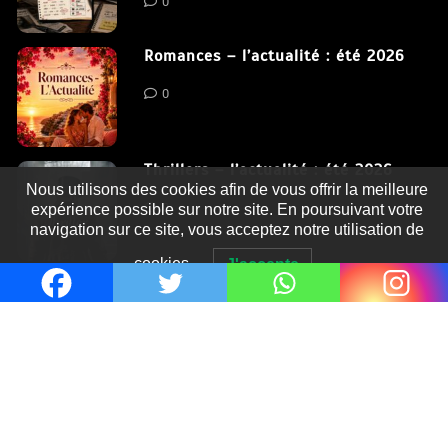
0
Romances – l’actualité : été 2026
0
Thrillers – l’actualité : été 2026
Nous utilisons des cookies afin de vous offrir la meilleure
0
expérience possible sur notre site. En poursuivant votre
navigation sur ce site, vous acceptez notre utilisation de
cookies.
J'accepte
Fièrement propulsé par WordPress
|
postmagthemes.com
|
Détails du thème
|
Context Blog