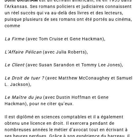
John GRISHAM
est un écrivain américain, né en 1955 dans
l’Arkansas. Ses romans policiers et judiciaires connaissent
un réel succès qui va au-delà des livres et des lecteurs,
puisque plusieurs de ses romans ont été portés au cinéma,
comme
La Firme
(avec Tom Cruise et Gene Hackman),
L’Affaire Pélican
(avec Julia Roberts),
Le Client
(avec Susan Sarandon et Tommy Lee Jones),
Le Droit de tuer ?
(avec Matthew McConaughey et Samuel
L. Jackson),
Le Maître du jeu
(avec Dustin Hoffman et Gene
Hackman), pour ne citer qu’eux.
Il est diplômé en sciences comptables et il a également
obtenu une licence en droit. Il exercera pendant de
nombreuses années le métier d’avocat tout en écrivant à
ses heures perdues. Grâce à son expérience du barreau, il