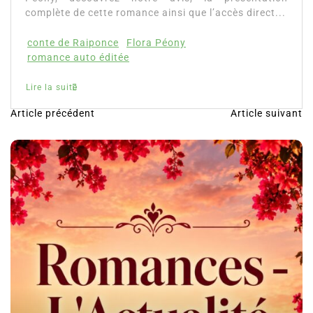
Article précédent
Article suivant
N
a
v
i
g
a
t
i
o