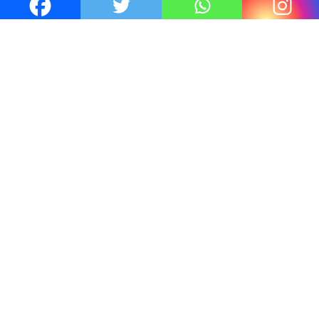
Thrillers – l’actualité : été 2026
4 Juil 2026
Le coupable n’est pas Camille de
Clara Delcourt
0
Romances – l’actualité : été 2026
0
Thrillers – l’actualité : été 2026