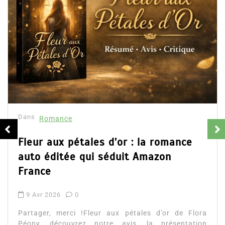
Dans
Romance
Collector Dear You (Intégrale) –
résumé et avis
16 Fév 2025
0
Partager, merci !Collector Dear You (Intégrale)
d’Emily Blaine. Voici le résumé du roman, les avis
ainsi que l’accès direct au livre. Partager,...
Lire la suite