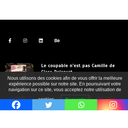
Le coupable n’est pas Camille de
Clara Delcourt
Nous utilisons des cookies afin de vous offrir la meilleure
8 Juil 2026
expérience possible sur notre site. En poursuivant votre
navigation sur ce site, vous acceptez notre utilisation de
Romances – l’actualité : été 2026
cookies.
J'accepte
6 Juil 2026