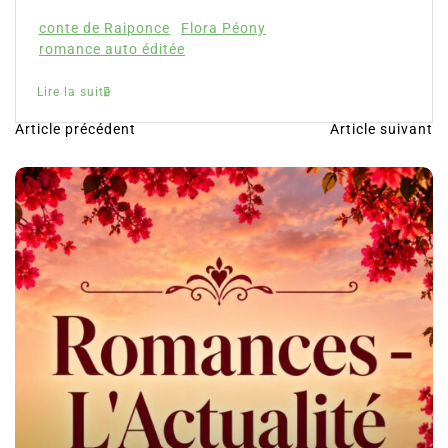
conte de Raiponce
Flora Péony
romance auto éditée
Lire la suite
Article précédent
Article suivant
N
a
v
i
g
a
t
i
o
n
d