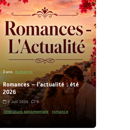
Dans
Romance
Romances – l’actualité : été
Dans
Thriller
2026
Le coupab
6 Juil 2026
0
de Clara 
littérature sentimentale
romance
8 Juil 2026