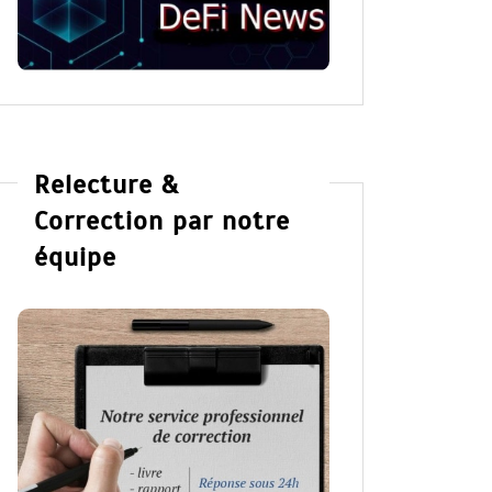
Relecture &
Correction par notre
équipe
Dans
Romance
Dans
Ro
The Right Move de Liz
Wildfi
Tomforde
Grace