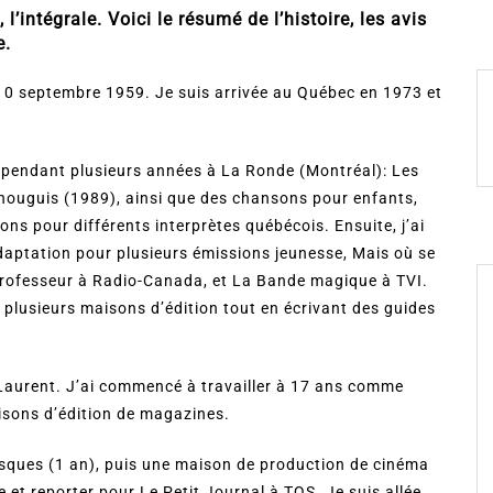
’intégrale. Voici le résumé de l’histoire, les avis
e.
 10 septembre 1959. Je suis arrivée au Québec en 1973 et
 pendant plusieurs années à La Ronde (Montréal): Les
nouguis (1989), ainsi que des chansons pour enfants,
ns pour différents interprètes québécois. Ensuite, j’ai
daptation pour plusieurs émissions jeunesse, Mais où se
l professeur à Radio-Canada, et La Bande magique à TVI.
r plusieurs maisons d’édition tout en écrivant des guides
t-Laurent. J’ai commencé à travailler à 17 ans comme
isons d’édition de magazines.
disques (1 an), puis une maison de production de cinéma
e et reporter pour Le Petit Journal à TQS. Je suis allée