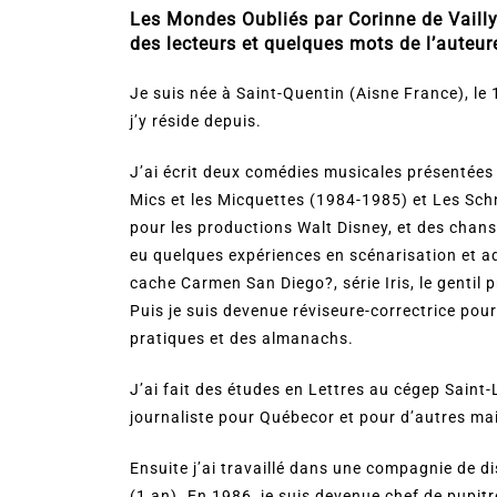
Les Mondes Oubliés par Corinne de Vailly, l
des lecteurs et quelques mots de l’auteur
Je suis née à Saint-Quentin (Aisne France), le
j’y réside depuis.
J’ai écrit deux comédies musicales présentées
Mics et les Micquettes (1984-1985) et Les Sch
pour les productions Walt Disney, et des chanso
eu quelques expériences en scénarisation et a
cache Carmen San Diego?, série Iris, le genti
Puis je suis devenue réviseure-correctrice pou
pratiques et des almanachs.
J’ai fait des études en Lettres au cégep Sain
journaliste pour Québecor et pour d’autres ma
Ensuite j’ai travaillé dans une compagnie de 
(1 an). En 1986, je suis devenue chef de pupitr