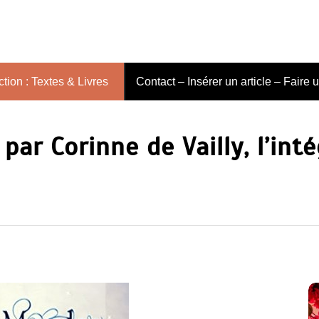
tion : Textes & Livres
Contact – Insérer un article – Faire 
ar Corinne de Vailly, l’inté