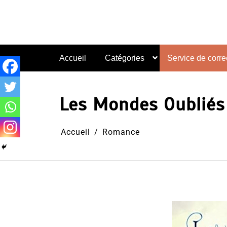
Aller
au
contenu
Accueil
Catégories
Service de correc
Les Mondes Oubliés p
Accueil
Romance