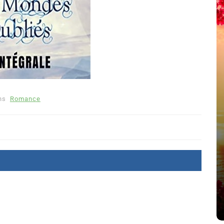
ns
Romance
été
Dans
Thriller
Le coupable n’est pas Camille
de Clara Delcourt
8 Juil 2026
0