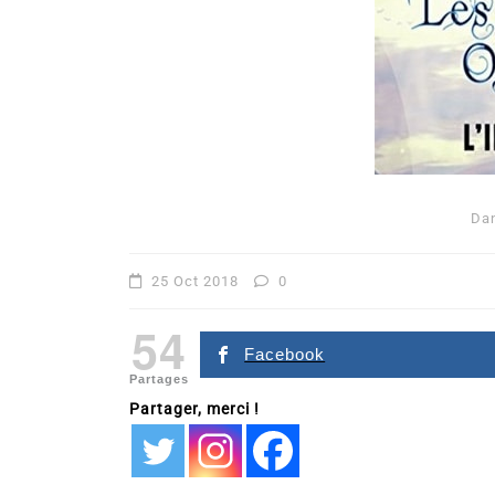
Da
Dans
Romance
25 Oct 2018
0
Romances – l’actualité : 
54
2026
Facebook
Partages
6 Juil 2026
0
Partager, merci !
littérature sentimentale
romance