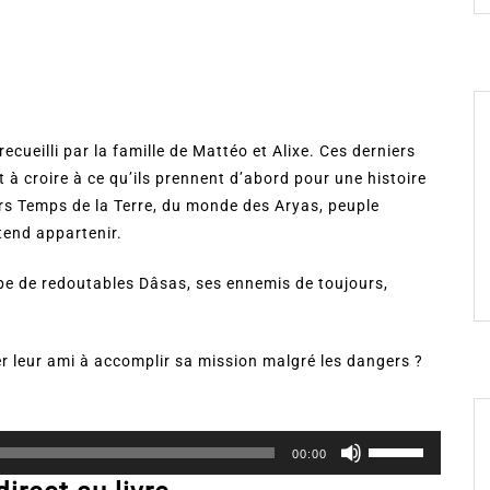
ecueilli par la famille de Mattéo et Alixe. Ces derniers
 à croire à ce qu’ils prennent d’abord pour une histoire
ers Temps de la Terre, du monde des Aryas, peuple
tend appartenir.
upe de redoutables Dâsas, ses ennemis de toujours,
der leur ami à accomplir sa mission malgré les dangers ?
Utilisez
00:00
les
flèches