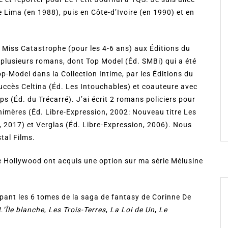
e Lima (en 1988), puis en Côte-d’Ivoire (en 1990) et en
, Miss Catastrophe (pour les 4-6 ans) aux Éditions du
 plusieurs romans, dont Top Model (Éd. SMBi) qui a été
-Model dans la Collection Intime, par les Éditions du
 succès Celtina (Éd. Les Intouchables) et coauteure avec
s (Éd. du Trécarré). J’ai écrit 2 romans policiers pour
himères (Éd. Libre-Expression, 2002: Nouveau titre Les
e, 2017) et Verglas (Éd. Libre-Expression, 2006). Nous
tal Films.
de Hollywood ont acquis une option sur ma série Mélusine
pant les 6 tomes de la saga de fantasy de Corinne De
L’Île blanche
,
Les Trois-Terres
,
La Loi de Un
,
Le