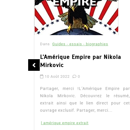
Dans
Guides - essais - biographies
Thriller
kola
Dernière Soirée – résumé et
extrait
19 Fév 2025
0
mpire par
Partager, merci !Dernière Soirée de Lisa
 résumé,
Gardner. Voici quelques mots sur l’auteure,
 pour cet
le résumé de l’histoire, des citations et avis
.
ainsi que...
Lire la suite