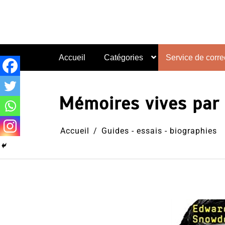
Aller
au
contenu
Accueil
Catégories
Service de correc
Mémoires vives pa
Accueil
Guides - essais - biographies