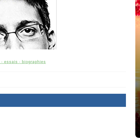
 - essais - biographies
Dans
Romance
Romances – l’actualité : été
2026
6 Juil 2026
0
littérature sentimentale
romance