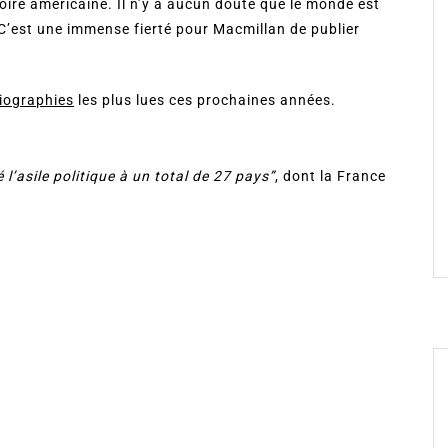
toire américaine. Il n’y a aucun doute que le monde est
. C’est une immense fierté pour Macmillan de publier
iographies
les plus lues ces prochaines années.
l’asile politique à un total de 27 pays”
, dont la France