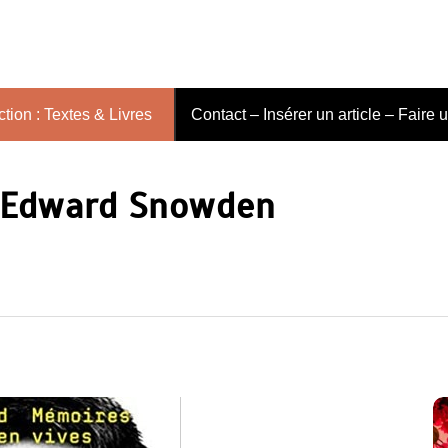
tion : Textes & Livres
Contact – Insérer un article – Faire 
r Edward Snowden