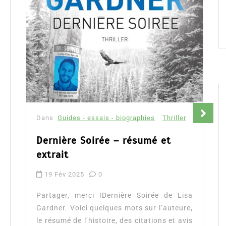
Dans
Guides - essais - biographies
Carla Moreau, sa biographie,
son histoire
16 Déc 2023
0
Partager, merci !Carla Moreau, sa
biographie, son histoire. Biographie de
Carla Moreau ainsi que le résumé de son
livre et l’avis des...
Carla Moreau biographie
Sous influence
Lire la suite