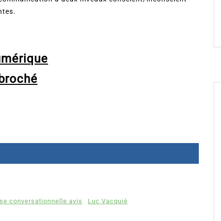
ntes.
umérique
broché
e conversationnelle avis
Luc Vacquié