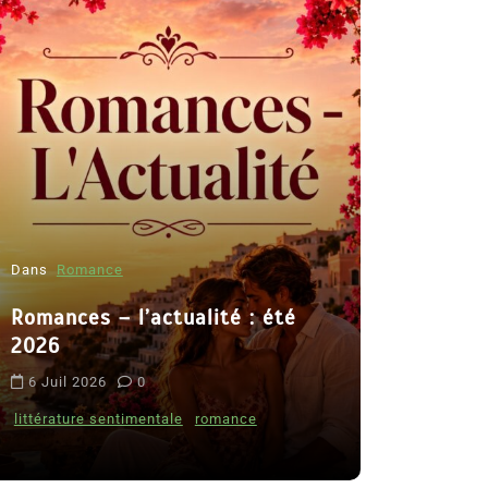
Dans
Romance
Romances – l’actualité : été
Dans
Thriller
2026
Le coupab
6 Juil 2026
0
de Clara 
littérature sentimentale
romance
8 Juil 2026