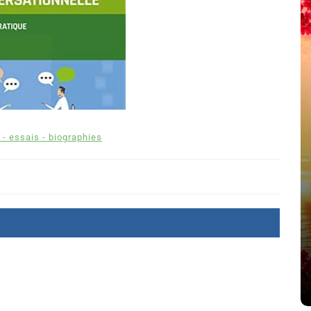
 - essais - biographies
été
Dans
Thriller
Le coupable n’est pas Camille
de Clara Delcourt
8 Juil 2026
0