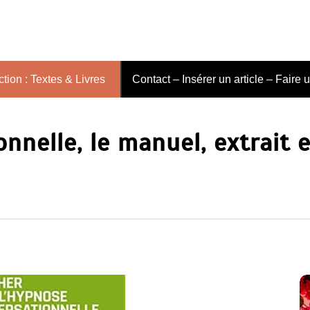
tion : Textes & Livres
Contact – Insérer un article – Faire 
nelle, le manuel, extrait e