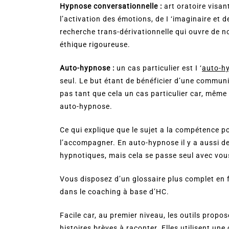
Hypnose conversationnelle :
art oratoire visan
l’activation des émotions, de I ‘imaginaire et 
recherche trans-dérivationnelle qui ouvre de n
éthique rigoureuse.
Auto-hypnose :
un cas particulier est I ‘
auto-h
seul. Le but étant de bénéficier d’une communic
pas tant que cela un cas particulier car, mêm
auto-hypnose.
Ce qui explique que le sujet a la compétence po
l’accompagner. En auto-hypnose il y a aussi d
hypnotiques, mais cela se passe seul avec vo
Vous disposez d’un glossaire plus complet en 
dans le coaching à base d’HC.
Facile car, au premier niveau, les outils prop
histoires brèves à raconter. Elles utilisent u