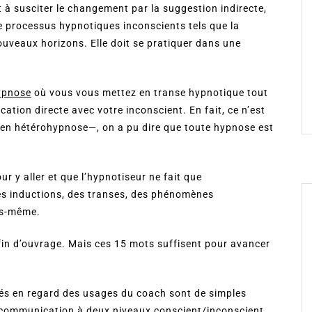
t à susciter le changement par la suggestion indirecte,
de processus hypnotiques inconscients tels que la
ouveaux horizons. Elle doit se pratiquer dans une
ypnose
où vous vous mettez en transe hypnotique tout
ation directe avec votre inconscient. En fait, ce n’est
e en hétérohypnose—, on a pu dire que toute hypnose est
ur y aller et que l’hypnotiseur ne fait que
es inductions, des transes, des phénomènes
us-même.
fin d’ouvrage. Mais ces 15 mots suffisent pour avancer
osés en regard des usages du coach sont de simples
ne communication à deux niveaux conscient/inconscient