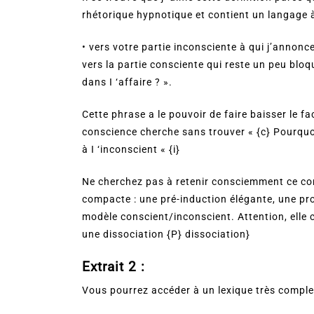
rhétorique hypnotique et contient un langage à
• vers votre partie inconsciente à qui j’annonce
vers la partie consciente qui reste un peu blo
dans I ‘affaire ? ».
Cette phrase a le pouvoir de faire baisser le f
conscience cherche sans trouver « {c} Pourquoi
à I ‘inconscient « {i}
Ne cherchez pas à retenir consciemment ce co
compacte : une pré-induction élégante, une prop
modèle conscient/inconscient. Attention, elle
une dissociation {P} dissociation}
Extrait 2 :
Vous pourrez accéder à un lexique très complet