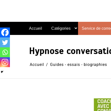
Aller
au
contenu
Accueil
Catégories
Service de correc
Hypnose conversation
Accueil
Guides - essais - biographies