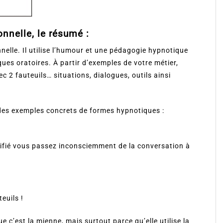
nnelle, le résumé :
elle. Il utilise l’humour et une pédagogie hypnotique
ues oratoires. À partir d’exemples de votre métier,
 2 fauteuils… situations, dialogues, outils ainsi
e des exemples concrets de formes hypnotiques :
ifié vous passez inconsciemment de la conversation à
euils !
ue c’est la mienne, mais surtout parce qu’elle utilise la