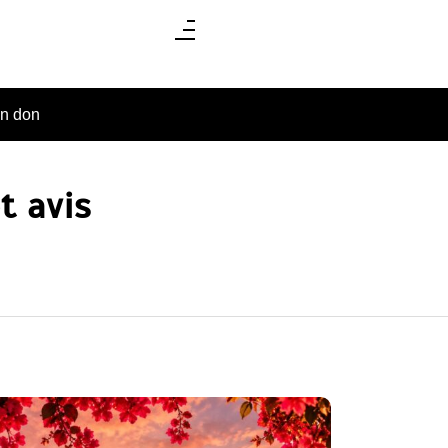
un don
t avis