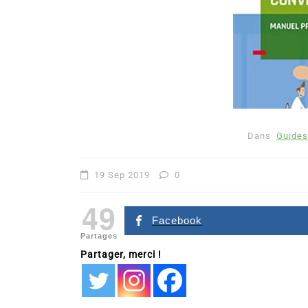
Dans
Guides
Dans
Romance
19 Sep 2019
0
Romances – l’actualité : 
49
2026
Facebook
Partages
6 Juil 2026
0
Partager, merci !
littérature sentimentale
romance