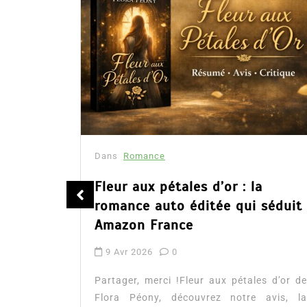
Dans
Romance
été
Fleur aux pétales d’or : la
romance auto éditée qui séduit
Amazon France
9 Avr 2026
0
tualité :
es à lire
Partager, merci !Fleur aux pétales d’or de
mour, les
Flora Péony, découvrez notre avis, la