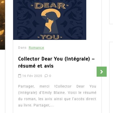
Dans
Romance
Collector Dear You (Intégrale) –
résumé et avis
16 Fév 2025
0
Partager, merci !Collector Dear You
(Intégrale) d’Emily Blaine. Voici le résumé
du roman, les avis ainsi que l’accès direct
au livre. Partager,...