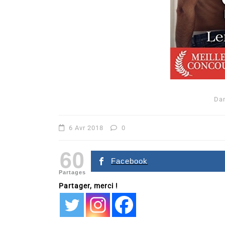
Da
Dans
Romance
6 Avr 2018
0
Romances – l’actualité : 
60
2026
Facebook
Partages
6 Juil 2026
0
Partager, merci !
littérature sentimentale
romance