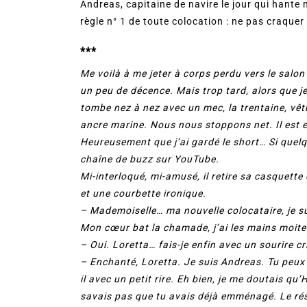
Andreas, capitaine de navire le jour qui hante 
règle n° 1 de toute colocation : ne pas craquer
***
Me voilà à me jeter à corps perdu vers le salo
un peu de décence. Mais trop tard, alors que je
tombe nez à nez avec un mec, la trentaine, vêt
ancre marine. Nous nous stoppons net. Il est en
Heureusement que j’ai gardé le short… Si quelq
chaîne de buzz sur YouTube.
Mi-interloqué, mi-amusé, il retire sa casquet
et une courbette ironique.
– Mademoiselle… ma nouvelle colocataire, je 
Mon cœur bat la chamade, j’ai les mains moite
– Oui. Loretta… fais-je enfin avec un sourire c
– Enchanté, Loretta. Je suis Andreas. Tu peux 
il avec un petit rire. Eh bien, je me doutais qu
savais pas que tu avais déjà emménagé. Le rés