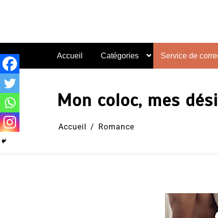
Aller
au
contenu
Accueil
Catégories
Service de correc
Mon coloc, mes dési
Accueil
Romance