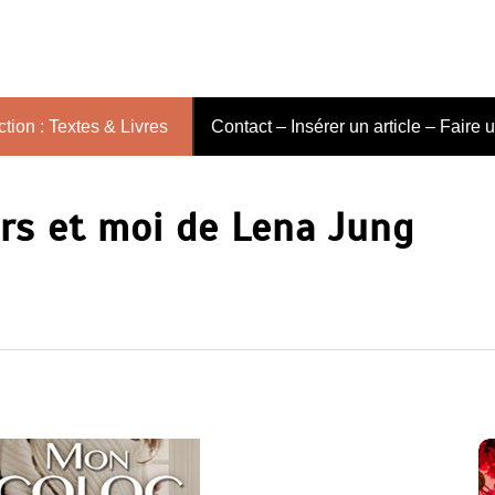
tion : Textes & Livres
Contact – Insérer un article – Faire 
rs et moi de Lena Jung