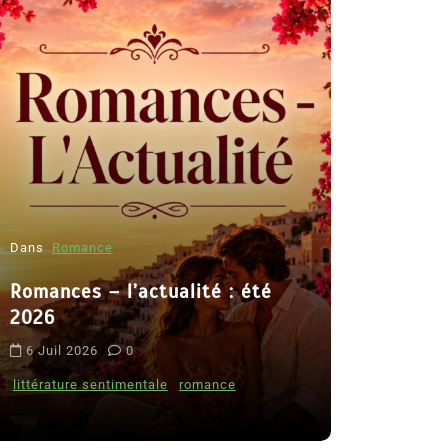
Dans
Romance
Romances – l’actualité : été
Dans
Thriller
2026
Le coupab
6 Juil 2026
0
de Clara 
littérature sentimentale
romance
8 Juil 2026