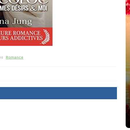
ns
Romance
été
Dans
Thriller
Le coupable n’est pas Camille
de Clara Delcourt
8 Juil 2026
0