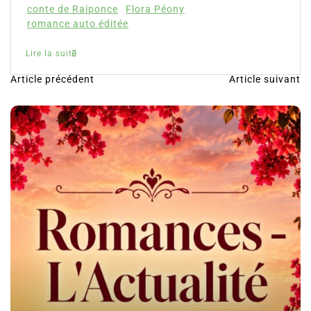
conte de Raiponce
Flora Péony
romance auto éditée
Lire la suite
Article précédent
Article suivant
N
a
v
i
g
a
t
i
o
n
d