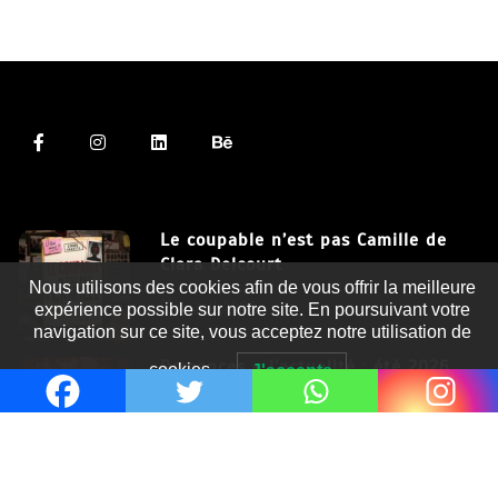
Le coupable n’est pas Camille de
Clara Delcourt
Nous utilisons des cookies afin de vous offrir la meilleure
8 Juil 2026
expérience possible sur notre site. En poursuivant votre
navigation sur ce site, vous acceptez notre utilisation de
Romances – l’actualité : été 2026
cookies.
J'accepte
6 Juil 2026
Thrillers – l’actualité : été 2026