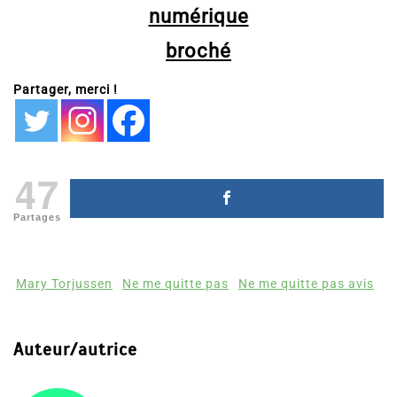
numérique
broché
Partager, merci !
47
Partages
Mary Torjussen
Ne me quitte pas
Ne me quitte pas avis
Auteur/autrice