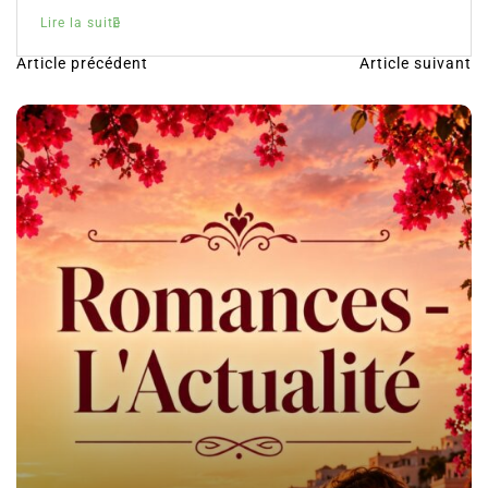
Lire la suite
Article précédent
Article suivant
N
a
v
i
g
a
t
i
o
n
d
e
l