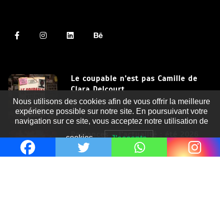
Le coupable n’est pas Camille de
Clara Delcourt
Nous utilisons des cookies afin de vous offrir la meilleure
8 Juil 2026
expérience possible sur notre site. En poursuivant votre
navigation sur ce site, vous acceptez notre utilisation de
Romances – l’actualité : été 2026
cookies.
J'accepte
6 Juil 2026
Thrillers – l’actualité : été 2026
4 Juil 2026