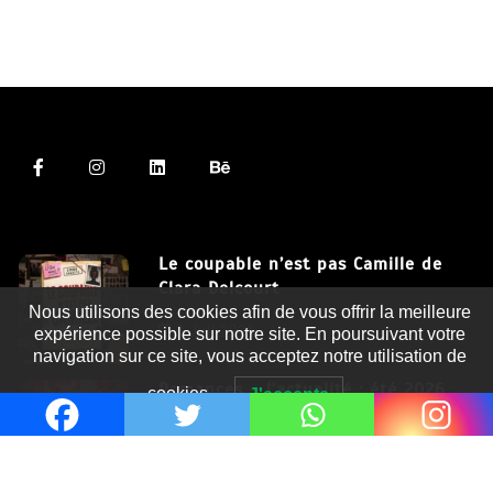
Le coupable n’est pas Camille de
Clara Delcourt
Nous utilisons des cookies afin de vous offrir la meilleure
8 Juil 2026
expérience possible sur notre site. En poursuivant votre
navigation sur ce site, vous acceptez notre utilisation de
Romances – l’actualité : été 2026
cookies.
J'accepte
6 Juil 2026