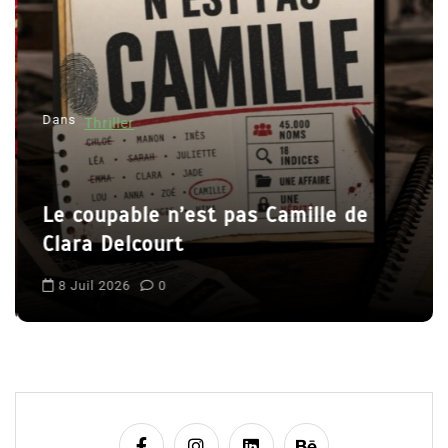
d
e
l
’
Dans
Thriller
a
r
t
Le coupable n’est pas Camille de
i
Clara Delcourt
c
l
8 Juil 2026
0
e