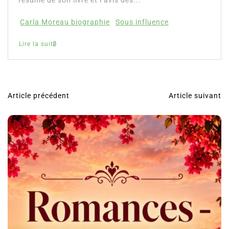
résumé de son livre et l’avis des...
Carla Moreau biographie
Sous influence
Lire la suite
Article précédent
Article suivant
N
a
v
i
g
a
t
i
o