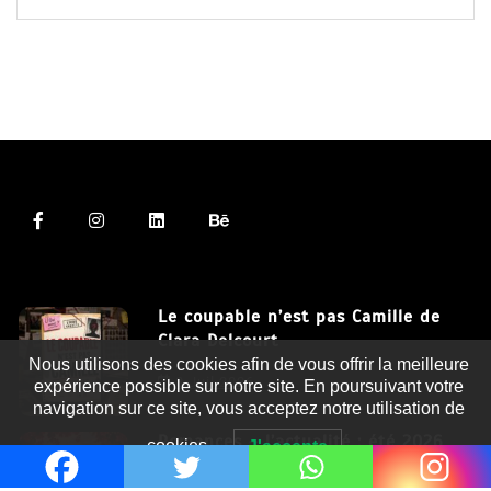
Le coupable n’est pas Camille de
Clara Delcourt
Nous utilisons des cookies afin de vous offrir la meilleure
8 Juil 2026
expérience possible sur notre site. En poursuivant votre
navigation sur ce site, vous acceptez notre utilisation de
Romances – l’actualité : été 2026
cookies.
J'accepte
6 Juil 2026