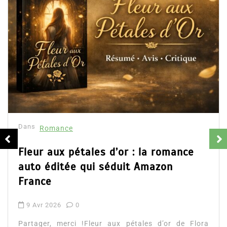
Dans
Romance
Collector Dea
résumé et av
16 Fév 2025
Partager, merci 
d’Emily Blaine. V
ales d’or : la romance
ainsi que l’accès d
qui séduit Amazon
Lire la suite
!Fleur aux pétales d’or de Flora