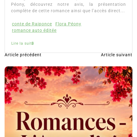
z notre avis, la présentation
romance ainsi que l’accès direct...
e
Flora Péony
tée
Article précédent
Article suivant
N
a
v
i
g
a
t
i
o