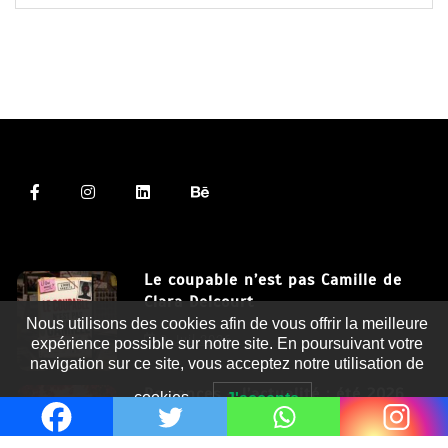
Le coupable n’est pas Camille de
Clara Delcourt
Nous utilisons des cookies afin de vous offrir la meilleure
8 Juil 2026
expérience possible sur notre site. En poursuivant votre
navigation sur ce site, vous acceptez notre utilisation de
Romances – l’actualité : été 2026
cookies.
J'accepte
6 Juil 2026