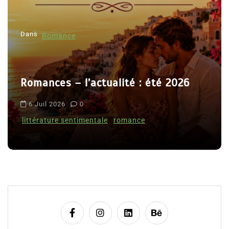
e
l
Dans
’
Romance
a
r
Romances – l’actualité : été 2026
t
i
6 Juil 2026
0
c
littérature sentimentale
romance
l
e