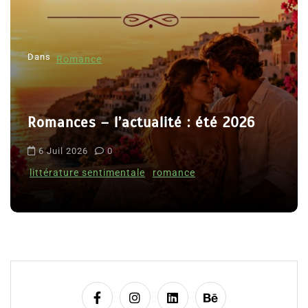
e
l
Dans
’
Romance
a
r
Romances – l’actualité : été 2026
t
i
6 Juil 2026
0
c
littérature sentimentale
romance
l
e