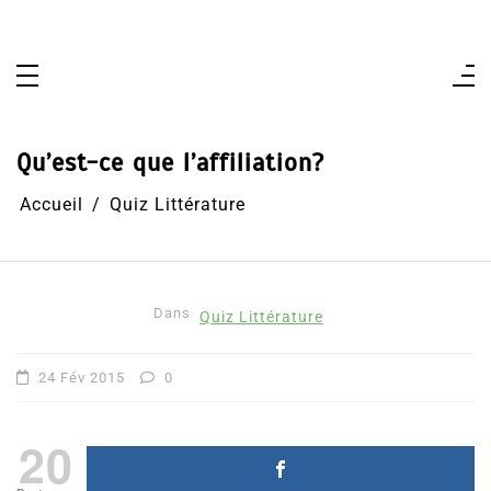
Aller
au
contenu
Qu’est-ce que l’affiliation?
Accueil
Quiz Littérature
Dans
Quiz Littérature
24 Fév 2015
0
20