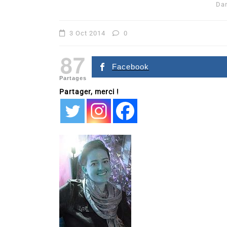
Da
3 Oct 2014
0
87
Facebook
Partages
Partager, merci !
Dans
Romance
Romances – l’actualité : 
2026
6 Juil 2026
0
littérature sentimentale
romance