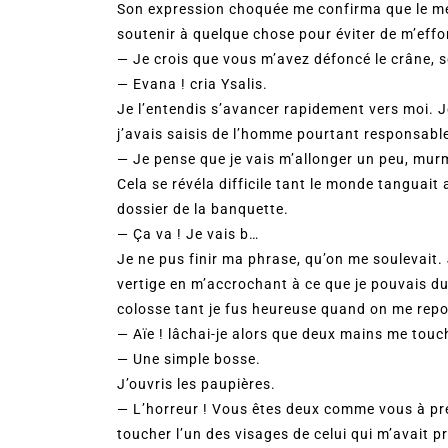
Son expression choquée me confirma que le mes
soutenir à quelque chose pour éviter de m’effon
— Je crois que vous m’avez défoncé le crâne, so
— Evana ! cria Ysalis.
Je l’entendis s’avancer rapidement vers moi. Je
j’avais saisis de l’homme pourtant responsable
— Je pense que je vais m’allonger un peu, mur
Cela se révéla difficile tant le monde tanguait
dossier de la banquette.
— Ça va ! Je vais b…
Je ne pus finir ma phrase, qu’on me soulevait. 
vertige en m’accrochant à ce que je pouvais du 
colosse tant je fus heureuse quand on me repo
— Aïe ! lâchai-je alors que deux mains me touch
— Une simple bosse.
J’ouvris les paupières.
— L’horreur ! Vous êtes deux comme vous à pré
toucher l’un des visages de celui qui m’avait p