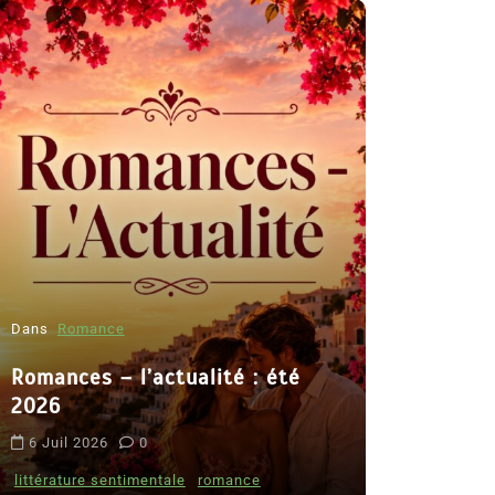
Dans
Romance
Romances – l’actualité : été
Dans
Thriller
2026
Le coupab
6 Juil 2026
0
de Clara 
littérature sentimentale
romance