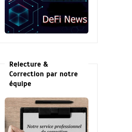
Relecture &
Correction par notre
équipe
Dans
Romance
Dans
Ro