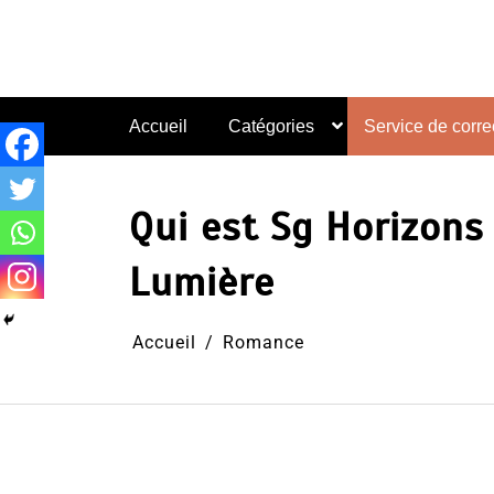
Aller
au
contenu
Accueil
Catégories
Service de correc
Qui est Sg Horizons 
Lumière
Accueil
Romance