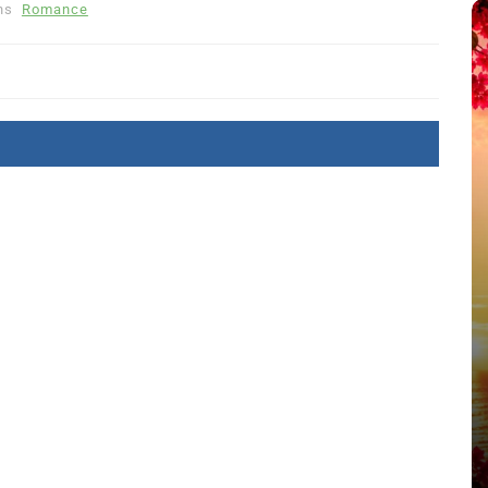
ns
Romance
été
Dans
Thriller
Le coupable n’est pas Camille
de Clara Delcourt