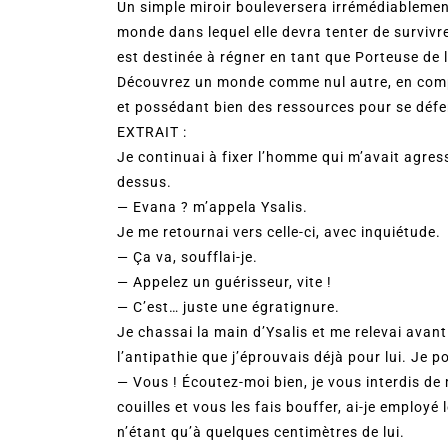
Un simple miroir bouleversera irrémédiablement
monde dans lequel elle devra tenter de survivre
est destinée à régner en tant que Porteuse de l
Découvrez un monde comme nul autre, en com
et possédant bien des ressources pour se défe
EXTRAIT :
Je continuai à fixer l’homme qui m’avait agres
dessus.
— Evana ? m’appela Ysalis.
Je me retournai vers celle-ci, avec inquiétude.
— Ça va, soufflai-je.
— Appelez un guérisseur, vite !
— C’est… juste une égratignure.
Je chassai la main d’Ysalis et me relevai ava
l’antipathie que j’éprouvais déjà pour lui. Je p
— Vous ! Écoutez-moi bien, je vous interdis de
couilles et vous les fais bouffer, ai-je employ
n’étant qu’à quelques centimètres de lui.