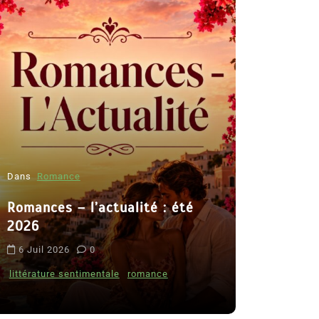
Dans
Romance
Romances – l’actualité : été
Dans
Thriller
2026
Le coupab
6 Juil 2026
0
de Clara 
littérature sentimentale
romance
8 Juil 2026