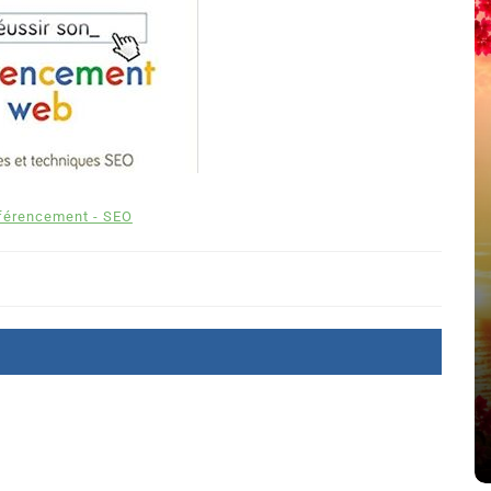
férencement - SEO
été
Dans
Thriller
Le coupable n’est pas Camille
de Clara Delcourt
8 Juil 2026
0