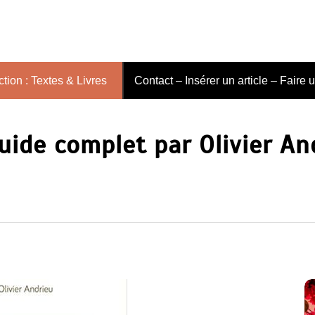
tion : Textes & Livres
Contact – Insérer un article – Faire 
uide complet par Olivier An