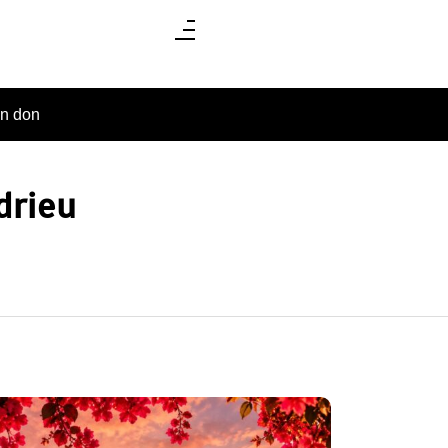
un don
drieu