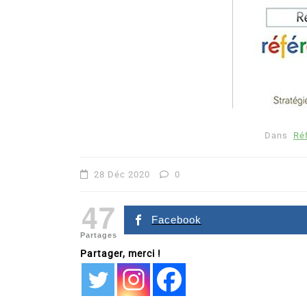
Dans
Ré
Dans
Romance
28 Déc 2020
0
Romances – l’actualité : 
47
2026
Facebook
Partages
6 Juil 2026
0
Partager, merci !
littérature sentimentale
romance