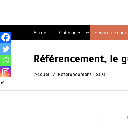
Aller
au
contenu
Accueil
Catégories
Service de correc
Référencement, le g
Accueil
Référencement - SEO