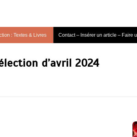
tion : Textes & Livres
Contact – Insérer un article – Faire 
lection d’avril 2024