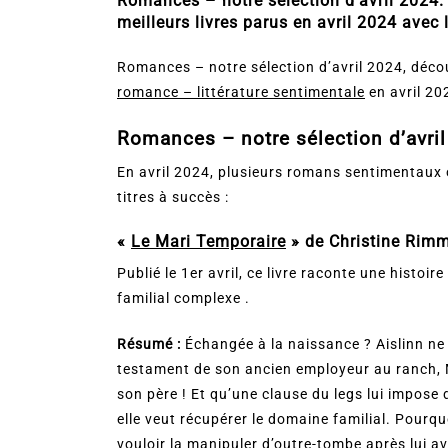
Romances – notre sélection d’avril 2024.
meilleurs livres parus en avril 2024 avec 
Romances – notre sélection d’avril 2024, décou
romance – littérature sentimentale
en avril 20
Romances – notre sélection d’avril
En avril 2024, plusieurs romans sentimentaux o
titres à succès :
«
Le Mari Temporaire
» de Christine Rimm
Publié le 1er avril, ce livre raconte une histo
familial complexe​ ​.
Résumé :
Échangée à la naissance ? Aislinn ne 
testament de son ancien employeur au ranch, Mar
son père ! Et qu’une clause du legs lui impose d
elle veut récupérer le domaine familial. Pourquo
vouloir la manipuler d’outre-tombe après lui av