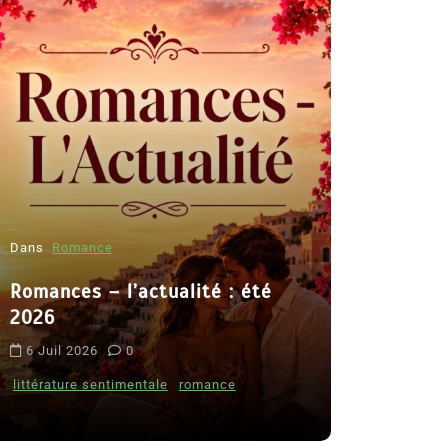
Dans
Romance
Romances – l’actualité : été
Dans
Thriller
2026
Le coupab
6 Juil 2026
0
de Clara 
littérature sentimentale
romance
8 Juil 2026