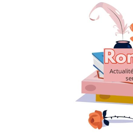
Dans
Romance
Romances – l’actualité : 
2026
6 Juil 2026
0
littérature sentimentale
romance