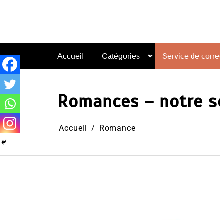
Aller
au
contenu
Accueil
Catégories
Service de correc
Romances – notre sé
Accueil
Romance