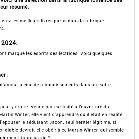
 Voici une sélection dans la rubrique romance des
leur résumé.
vrez les meilleurs livres parus dans la rubrique
24.
 2024:
nt marqué les esprits des lectrices. Voici quelques
er :
ire d’amour pleine de rebondissements dans un cadre
peut y croire. Venue par curiosité à l’ouverture du
tin Winter, elle vient d’apprendre qu’il était en réalité
’épouser le séduisant Jaxon, seul héritier légitime, si
i diable devrait-elle obéir à ce Martin Winter, qui semble
oir menti toute sa vie ?