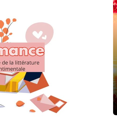
été
Dans
Thriller
Le coupable n’est pas Camille
de Clara Delcourt
8 Juil 2026
0