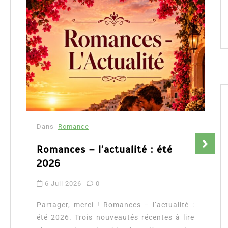
Dans
Romance
Fleur aux pétales d’or : la
romance auto éditée qui séduit
Amazon France
9 Avr 2026
0
Partager, merci !Fleur aux pétales d’or de
Flora Péony, découvrez notre avis, la
présentation complète de cette romance
ainsi que l’accès direct...