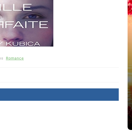
ns
Romance
Dans
Romance
Romances – l’actualité : été
2026
6 Juil 2026
0
littérature sentimentale
romance