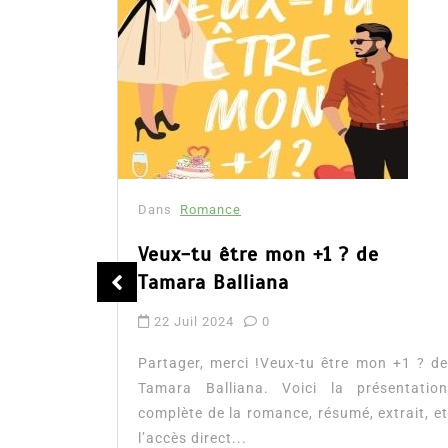
Dans
Romance
Romances – l’actualité : été
2026
6 Juil 2026
0
Partager, merci ! Romances – l’actualité :
n +1 ? de
été 2026. Trois nouveautés récentes à lire
sentation
si vous aimez les histoires d’amour, les
xtrait, et
faux...
littérature sentimentale
romance