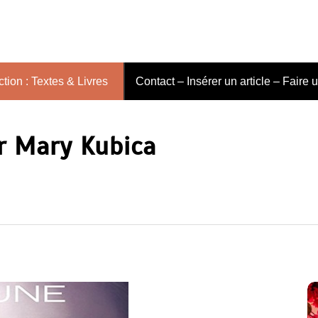
tion : Textes & Livres
Contact – Insérer un article – Faire 
ar Mary Kubica