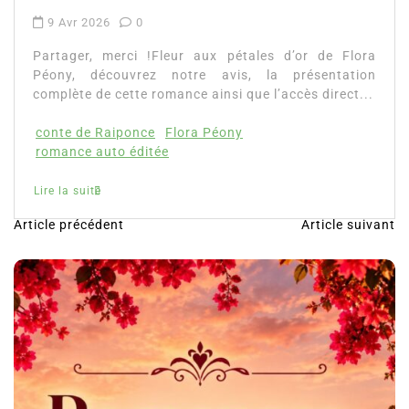
9 Avr 2026
0
Partager, merci !Fleur aux pétales d’or de Flora
Péony, découvrez notre avis, la présentation
complète de cette romance ainsi que l’accès direct...
conte de Raiponce
Flora Péony
romance auto éditée
Lire la suite
Article précédent
Article suivant
N
a
v
i
g
a
t