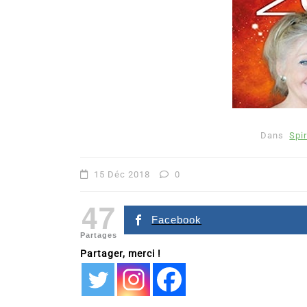
Dans
Spir
Dans
Romance
15 Déc 2018
0
Romances – l’actualité : 
47
2026
Facebook
Partages
6 Juil 2026
0
Partager, merci !
littérature sentimentale
romance