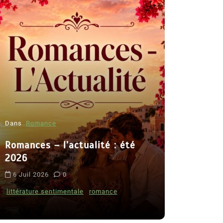
Dans
Romance
Romances – l’actualité : été
Dans
Thriller
2026
Le coupab
6 Juil 2026
0
de Clara 
littérature sentimentale
romance
8 Juil 2026