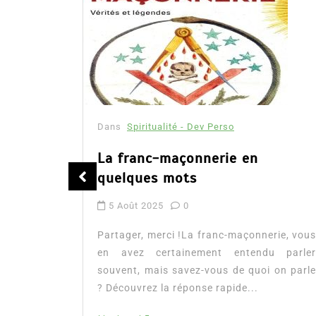
Dans
Spiritualité - Dev Perso
La franc-maçonnerie en
quelques mots
cience
5 Août 2025
0
Partager, merci !La franc-maçonnerie, vous
ion à la
en avez certainement entendu parler
ituelle de
souvent, mais savez-vous de quoi on parle
ion à la
? Découvrez la réponse rapide...
rilogie