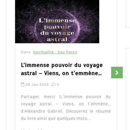
Dans
Spiritualité - Dev Perso
L’immense pouvoir du voyage
astral – Viens, on t’emmène…
28 Jan 2025
0
Partager, merci !L’immense pouvoir du
voyage astral – Viens, on t’emmène…
d’Alexandra Gabriel. Découvrez le résumé
du livre ainsi que quelques mots...