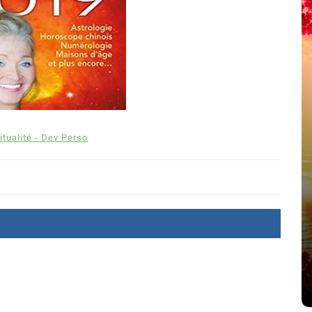
itualité - Dev Perso
été
Dans
Thriller
Le coupable n’est pas Camille
de Clara Delcourt
8 Juil 2026
0