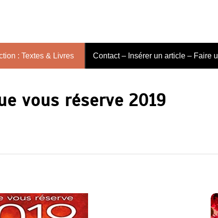
tion : Textes & Livres
Contact – Insérer un article – Faire 
que vous réserve 2019