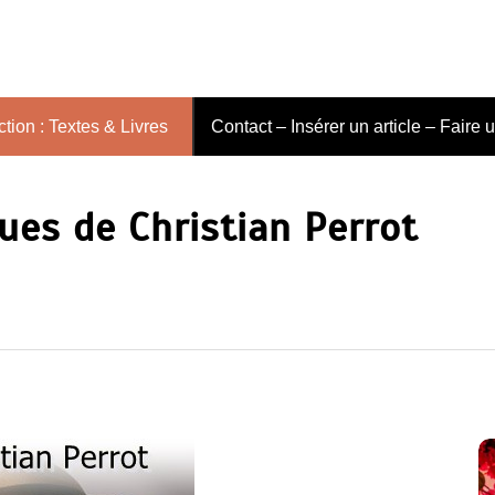
tion : Textes & Livres
Contact – Insérer un article – Faire 
ues de Christian Perrot