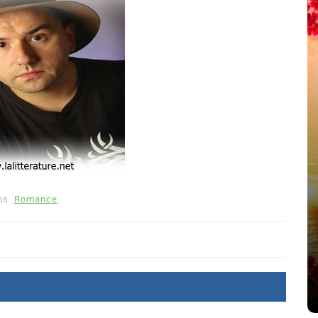
ns
Romance
été
Dans
Thriller
Le coupable n’est pas Camille
de Clara Delcourt
8 Juil 2026
0