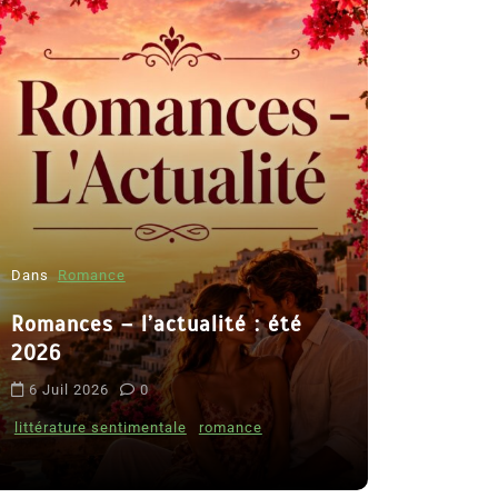
Dans
Romance
Romances – l’actualité : été
Dans
Thriller
2026
Le coupab
6 Juil 2026
0
de Clara 
littérature sentimentale
romance
8 Juil 2026