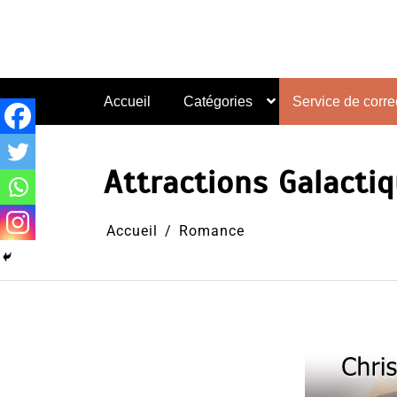
Aller
au
contenu
Accueil
Catégories
Service de correc
Attractions Galactiq
Accueil
Romance