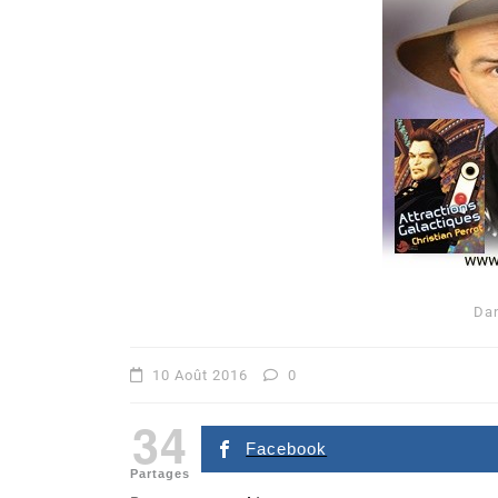
Dans
Romance
Da
Romances – l’actualité : 
2026
10 Août 2016
0
6 Juil 2026
0
34
littérature sentimentale
romance
Facebook
Partages