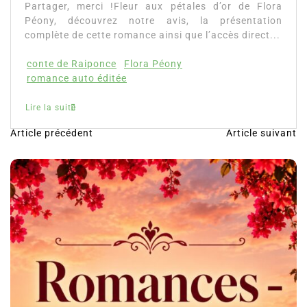
Partager, merci !Fleur aux pétales d’or de Flora
Péony, découvrez notre avis, la présentation
complète de cette romance ainsi que l’accès direct...
conte de Raiponce
Flora Péony
romance auto éditée
Lire la suite
Article précédent
Article suivant
N
a
v
i
g
a
t
i