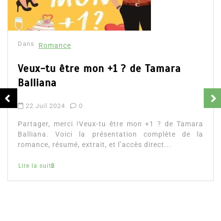
Dans
Romance
Romances – l’actualité : été 2026
6 Juil 2026
0
Partager, merci ! Romances – l’actualité : été 2026.
Trois nouveautés récentes à lire si vous aimez les
histoires d’amour, les faux...
littérature sentimentale
romance
Lire la suite