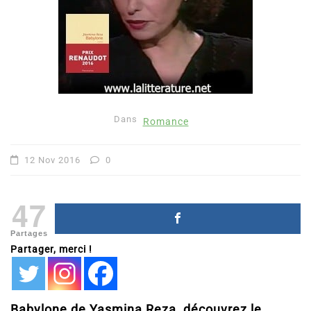
Dans
Romance
12 Nov 2016
0
47
Partages
Partager, merci !
Babylone de Yasmina Reza, découvrez le