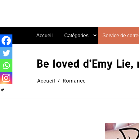
Aller
au
contenu
Accueil
Catégories
Service de correc
Be loved d’Emy Lie,
Accueil
Romance