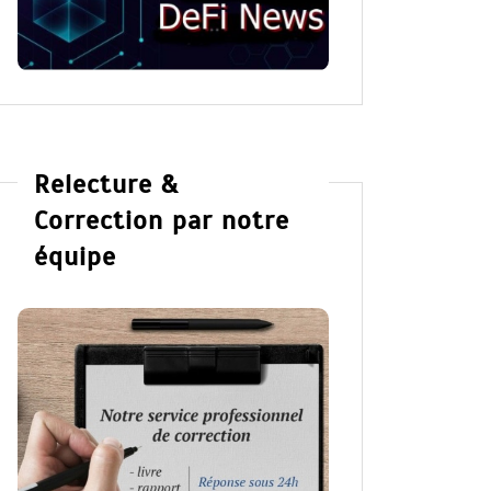
Relecture &
Correction par notre
équipe
Dans
Romance
Dans
Ro