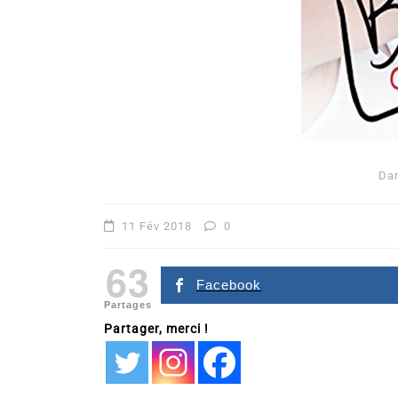
Da
Dans
Romance
11 Fév 2018
0
Romances – l’actualité : 
63
2026
Facebook
Partages
6 Juil 2026
0
Partager, merci !
littérature sentimentale
romance