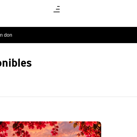
un don
onibles