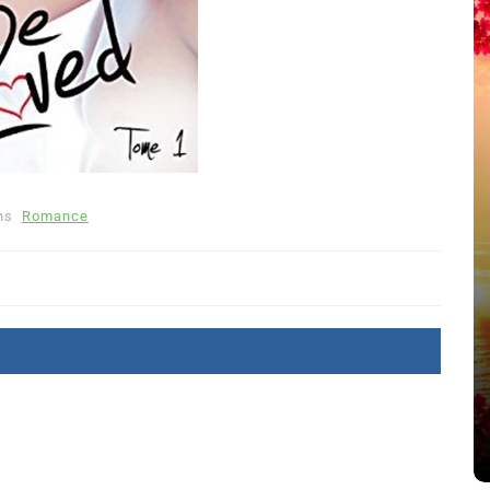
ns
Romance
été
Dans
Thriller
Le coupable n’est pas Camille
de Clara Delcourt
8 Juil 2026
0