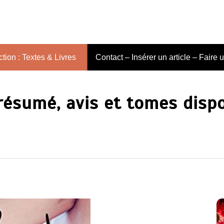
tion : Textes & Livres
Contact – Insérer un article – Faire 
 résumé, avis et tomes disp