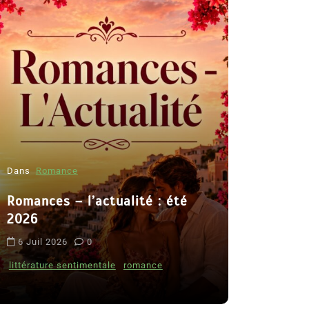
Dans
Romance
Romances – l’actualité : été
Dans
Thriller
2026
Le coupab
6 Juil 2026
0
de Clara 
littérature sentimentale
romance
8 Juil 2026