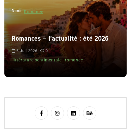
l
Dans
’
Romance
a
r
Romances – l’actualité : été 2026
t
i
6 Juil 2026
0
c
littérature sentimentale
romance
l
e