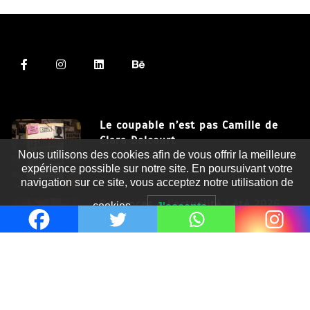
Le coupable n’est pas Camille de
Clara Delcourt
Nous utilisons des cookies afin de vous offrir la meilleure
8 Juil 2026
expérience possible sur notre site. En poursuivant votre
navigation sur ce site, vous acceptez notre utilisation de
Romances – l’actualité : été 2026
cookies.
J'accepte
6 Juil 2026
Thrillers – l’actualité : été 2026
4 Juil 2026