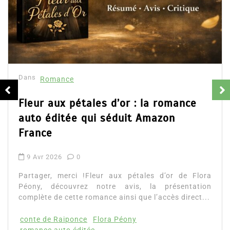
Dans
Romance
Fleur aux pétales d’or : la romance
auto éditée qui séduit Amazon
France
9 Avr 2026
0
Partager, merci !Fleur aux pétales d’or de Flora
Péony, découvrez notre avis, la présentation
complète de cette romance ainsi que l’accès direct...
conte de Raiponce
Flora Péony