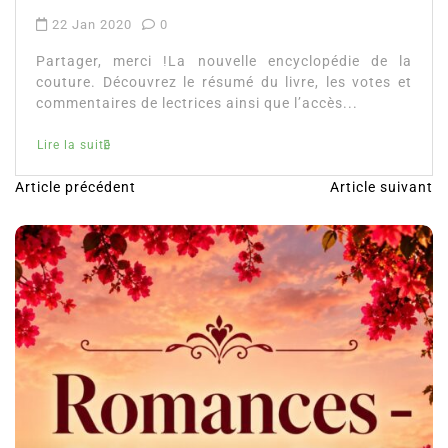
lecteurs ainsi que l’accès direct à...
Guinness world records avis
Lire la suite
Article précédent
Article suivant
N
a
v
i
g
a
t
i
o