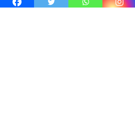
Thrillers – l’actualité : été 2026
4 Juil 2026
Le coupable n’est pas Camille de
Clara Delcourt
0
Romances – l’actualité : été 2026
0
Thrillers – l’actualité : été 2026