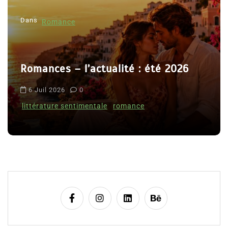
e
l
Dans
’
Romance
a
r
Romances – l’actualité : été 2026
t
i
6 Juil 2026
0
c
littérature sentimentale
romance
l
e