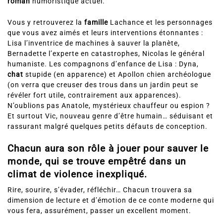
chez soi !
) » bouleverse résolument les standards du
roman
humoristique actuel.
Vous y retrouverez la
famille
Lachance et les personnages
que vous avez aimés et leurs interventions étonnantes :
Lisa l’inventrice de machines à sauver la planète,
Bernadette l’experte en catastrophes, Nicolas le général
humaniste. Les compagnons d’enfance de Lisa : Dyna,
chat
stupide (en apparence) et Apollon chien archéologue
(on verra que creuser des trous dans un jardin peut se
révéler fort utile, contrairement aux apparences).
N’oublions pas Anatole, mystérieux chauffeur ou espion ?
Et surtout Vic, nouveau genre d’être humain… séduisant et
rassurant malgré quelques petits défauts de conception.
Chacun aura son rôle à jouer pour
sauver le
monde
, qui se trouve empêtré dans un
climat de violence inexpliqué.
Rire, sourire, s’évader, réfléchir… Chacun trouvera sa
dimension de lecture et d’émotion de ce conte moderne qui
vous fera, assurément, passer un excellent moment.