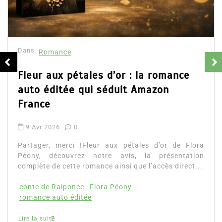
Collector Dear You (Intégrale) –
résumé et avis
16 Fév 2025
0
Partager, merci !Collector Dear You (Intégrale
d’Emily Blaine. Voici le résumé du roman, les avi
ainsi que l’accès direct au livre. Partager,...
Lire la suite
a
n
.