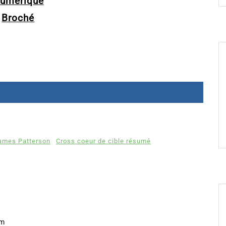
umérique
Broché
James Patterson
Cross coeur de cible résumé
om