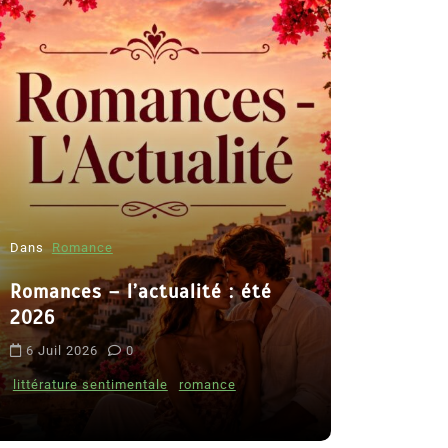
Dans
Romance
Romances – l’actualité : été
Dans
Thriller
2026
Le coupab
6 Juil 2026
0
de Clara 
littérature sentimentale
romance
8 Juil 2026