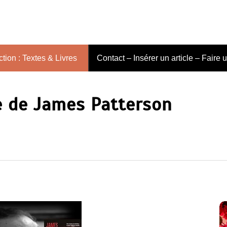
tion : Textes & Livres
Contact – Insérer un article – Faire 
le de James Patterson