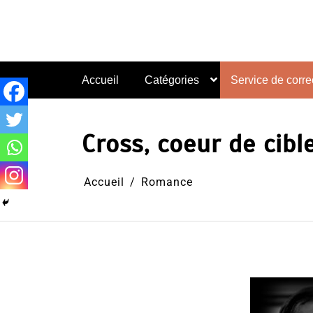
Aller
au
contenu
Accueil
Catégories
Service de correc
Cross, coeur de cib
Accueil
Romance