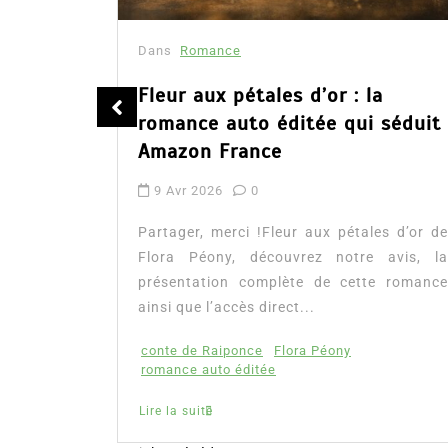
Dans
Romance
été
Fleur aux pétales d’or : la
romance auto éditée qui séduit
Amazon France
9 Avr 2026
0
tualité :
es à lire
Partager, merci !Fleur aux pétales d’or de
mour, les
Flora Péony, découvrez notre avis, la
présentation complète de cette romance
ainsi que l’accès direct...
conte de Raiponce
Flora Péony
romance auto éditée
Lire la suite