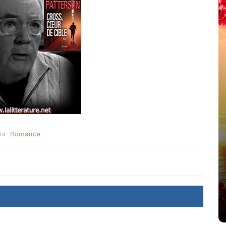
ns
Romance
été
Dans
Thriller
Le coupable n’est pas Camille
de Clara Delcourt
8 Juil 2026
0