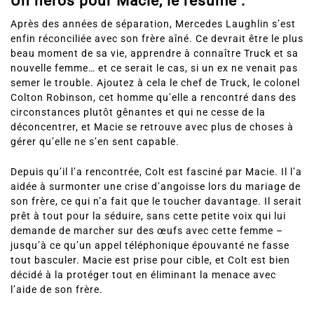
Après des années de séparation, Mercedes Laughlin s’est
enfin réconciliée avec son frère aîné. Ce devrait être le plus
beau moment de sa vie, apprendre à connaître Truck et sa
nouvelle femme… et ce serait le cas, si un ex ne venait pas
semer le trouble. Ajoutez à cela le chef de Truck, le colonel
Colton Robinson, cet homme qu’elle a rencontré dans des
circonstances plutôt gênantes et qui ne cesse de la
déconcentrer, et Macie se retrouve avec plus de choses à
gérer qu’elle ne s’en sent capable.
Depuis qu’il l’a rencontrée, Colt est fasciné par Macie. Il l’a
aidée à surmonter une crise d’angoisse lors du mariage de
son frère, ce qui n’a fait que le toucher davantage. Il serait
prêt à tout pour la séduire, sans cette petite voix qui lui
demande de marcher sur des œufs avec cette femme –
jusqu’à ce qu’un appel téléphonique épouvanté ne fasse
tout basculer. Macie est prise pour cible, et Colt est bien
décidé à la protéger tout en éliminant la menace avec
l’aide de son frère.
Colt n’est pas prêt à laisser son ami perdre à nouveau sa