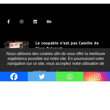
Le coupable n’est pas Camille de
Clara Delcourt
Nous utilisons des cookies afin de vous offrir la meilleure
8 Juil 2026
expérience possible sur notre site. En poursuivant votre
navigation sur ce site, vous acceptez notre utilisation de
Romances – l’actualité : été 2026
cookies.
J'accepte
6 Juil 2026
Thrillers – l’actualité : été 2026
4 Juil 2026