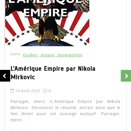
Dans
Guides - essais - biographies
Thriller
Dernière Soirée – résumé et extrait
19 Fév 2025
0