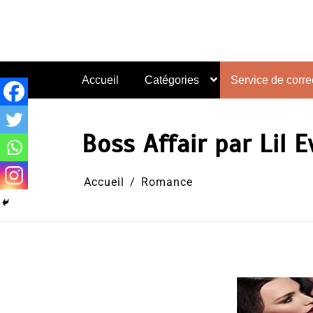
Aller
au
contenu
Accueil
Catégories
Service de correc
Boss Affair par Lil 
Accueil
Romance