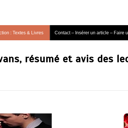
tion : Textes & Livres
Contact – Insérer un article – Faire 
Evans, résumé et avis des le