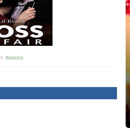
ns
Romance
été
Dans
Thriller
Le coupable n’est pas Camille
de Clara Delcourt
8 Juil 2026
0