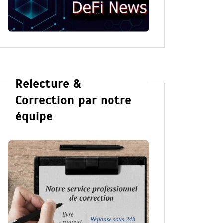
Relecture &
Correction par notre
équipe
Dans
Romance
Dans
Ro