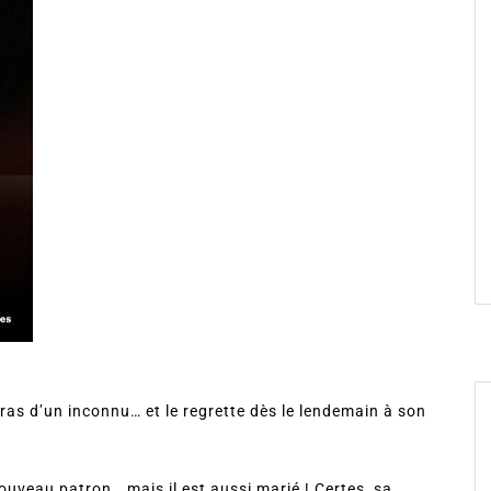
bras d’un inconnu… et le regrette dès le lendemain à son
uveau patron… mais il est aussi marié ! Certes, sa