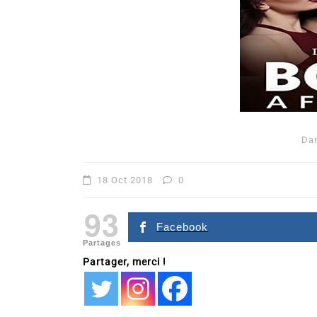
Da
Dans
Romance
18 Oct 2018
0
Romances – l’actualité : 
93
2026
Facebook
Partages
6 Juil 2026
0
Partager, merci !
littérature sentimentale
romance