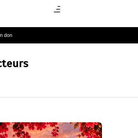
un don
cteurs