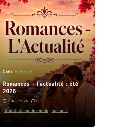
Dans
Romance
Romances – l’actualité : été
Dans
Thriller
2026
Le coupab
6 Juil 2026
0
de Clara 
littérature sentimentale
romance
8 Juil 2026