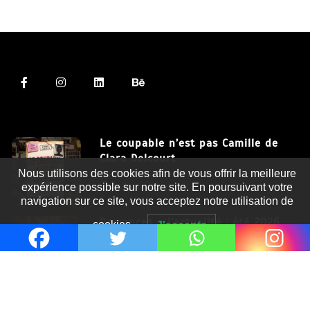
Le coupable n’est pas Camille de
Clara Delcourt
Nous utilisons des cookies afin de vous offrir la meilleure
8 Juil 2026
expérience possible sur notre site. En poursuivant votre
navigation sur ce site, vous acceptez notre utilisation de
Romances – l’actualité : été 2026
cookies.
J'accepte
6 Juil 2026
Thrillers – l’actualité : été 2026