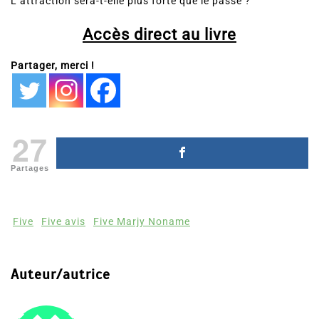
L’attraction sera-t-elle plus forte que le passé ?
Accès direct au livre
Partager, merci !
27
Partages
Five
Five avis
Five Marjy Noname
Auteur/autrice