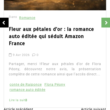
résum
16 Fév
mance
Partage
d’Emily 
aux pétales d’or : la romance
ainsi que
éditée qui séduit Amazon
Lire la su
e
2026
0
, merci !Fleur aux pétales d’or de Flora
découvrez notre avis, la présentation
 de cette romance ainsi que l’accès direct...
e Raiponce
Flora Péony
 auto éditée
ite
Article précédent
Article suivant