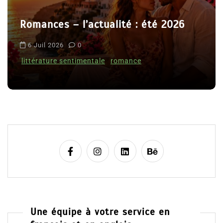
r
 été 2026
t
Le coupable n’est pas Camil
i
Clara Delcourt
c
l
8 Juil 2026
0
e
Une équipe à votre service en