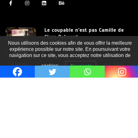
Le coupable n’est pas Camille de
Clara Delcourt
Nous utilisons des cookies afin de vous offrir la meilleure
8 Juil 2026
expérience possible sur notre site. En poursuivant votre
navigation sur ce site, vous acceptez notre utilisation de
Romances – l’actualité : été 2026
cookies.
J'accepte
6 Juil 2026
Thrillers – l’actualité : été 2026
4 Juil 2026