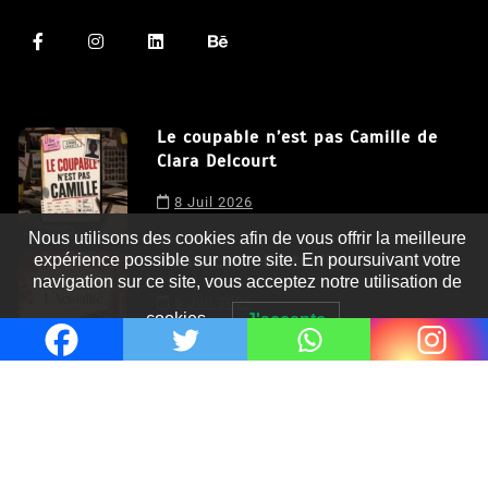
Le coupable n’est pas Camille de
Clara Delcourt
Nous utilisons des cookies afin de vous offrir la meilleure
8 Juil 2026
expérience possible sur notre site. En poursuivant votre
navigation sur ce site, vous acceptez notre utilisation de
Romances – l’actualité : été 2026
cookies.
J'accepte
6 Juil 2026
Thrillers – l’actualité : été 2026
4 Juil 2026