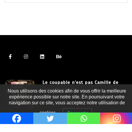
Le coupable n’est pas Camille de
Clara Delcourt
Nous utilisons des cookies afin de vous offrir la meilleure
expérience possible sur notre site. En poursuivant votre
8 Juil 2026
navigation sur ce site, vous acceptez notre utilisation de
cookies.
J'accepte
Romances – l’actualité : été 2026
6 Juil 2026