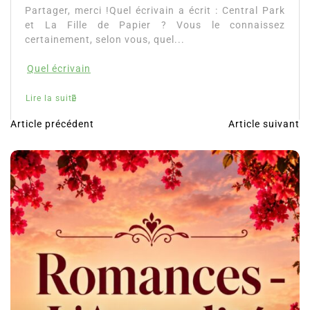
Partager, merci !Quel écrivain a écrit : Central Park
et La Fille de Papier ? Vous le connaissez
certainement, selon vous, quel...
Quel écrivain
Lire la suite
Article précédent
Article suivant
N
a
v
i
g
a
t
i
o