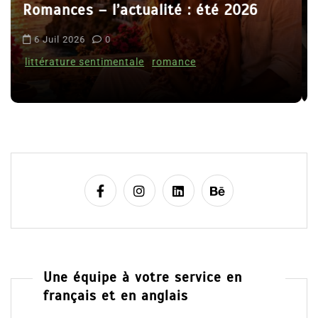
t
Le coupable n’est pas Camille de
i
Clara Delcourt
c
l
8 Juil 2026
0
e
Une équipe à votre service en
français et en anglais