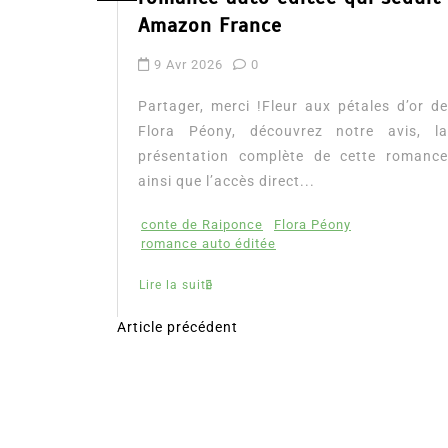
Amazon France
9 Avr 2026
0
tualité :
es à lire
Partager, merci !Fleur aux pétales d’or de
mour, les
Flora Péony, découvrez notre avis, la
présentation complète de cette romance
ainsi que l’accès direct...
conte de Raiponce
Flora Péony
romance auto éditée
Lire la suite
Article précédent
N
a
v
i