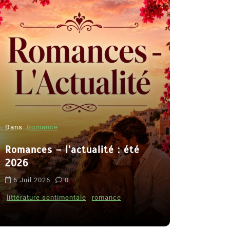
Dans
Romance
Romances – l’actualité : été
Dans
Thriller
2026
Le coupab
6 Juil 2026
0
de Clara 
littérature sentimentale
romance
8 Juil 2026