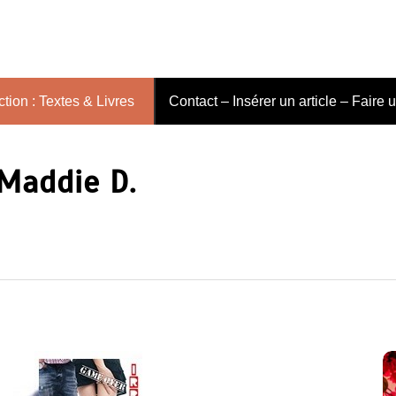
tion : Textes & Livres
Contact – Insérer un article – Faire 
 Maddie D.