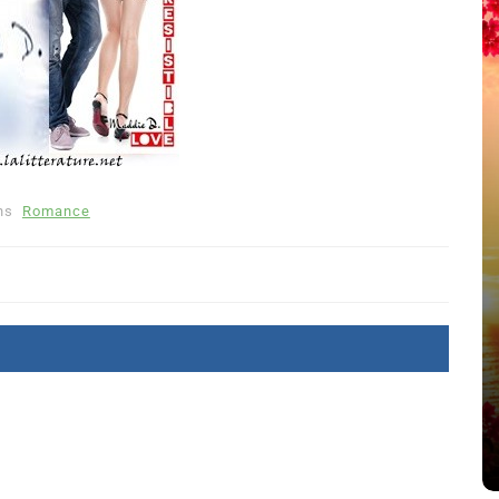
ns
Romance
été
Dans
Thriller
Le coupable n’est pas Camille
de Clara Delcourt
8 Juil 2026
0