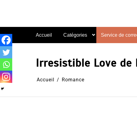
Aller
au
contenu
Accueil
Catégories
Service de correc
Irresistible Love de
Accueil
Romance